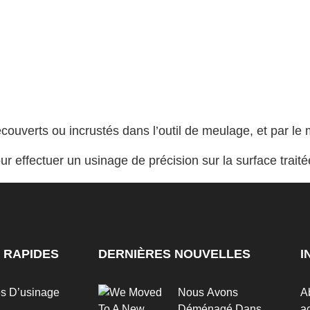
recouverts ou incrustés dans l’outil de meulage, et par le
our effectuer un usinage de précision sur la surface trai
 RAPIDES
DERNIÈRES NOUVELLES
I
es D’usinage
Nous Avons
A
Déménagé Dans
ac