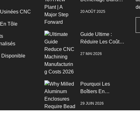
Une Nouvelle Usine
de
 Usinées CNC
20 AOÛT 2025
| Un Grand Pas En
Avant
 En Tôle
Guide Ultime :
ts
Réduire Les Coûts
nalisés
De Fabrication De
27 MAI 2026
n Disponible
L’usinage CNC
2026
Pourquoi Les
Boîtiers En
Aluminium Fraisé
29 JUIN 2026
Nécessitent Un
Sablage À Billes Et
Une Anodisation