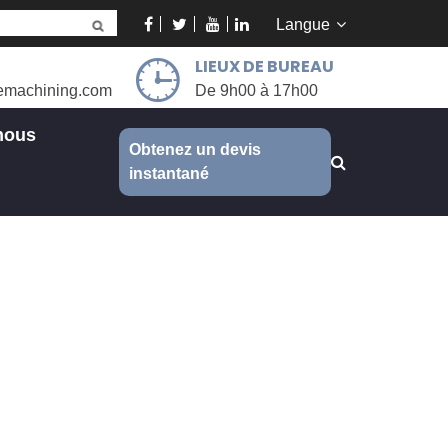
Langue
LIEUX DE BUREAU
emachining.com
De 9h00 à 17h00
nous
Obtenez un devis
instantané