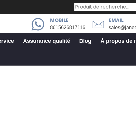
MOBILE
EMAIL
8615626817116
sales@jane
ervice
Assurance qualité
Blog
À propos de 
Service de meulage