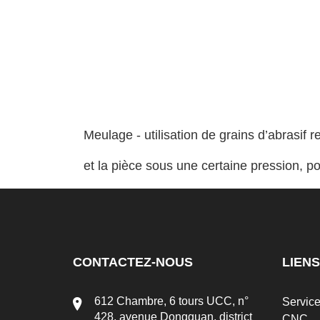
Meulage - utilisation de grains d’abrasif 
et la pièce sous une certaine pression, p
CONTACTEZ-NOUS
LIENS
612 Chambre, 6 tours UCC, n°
Servic
428, avenue Dongguan, district
CNC