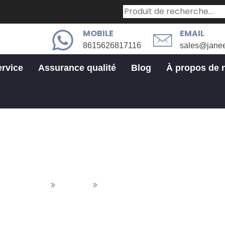
MOBILE
EMAIL
8615626817116
sales@jane
ervice
Assurance qualité
Blog
À propos de 
Horesis électrop
aux&Finition
Finition
Horesis Électrop