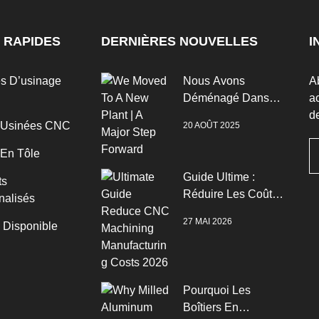
 RAPIDES
DERNIÈRES NOUVELLES
I
es D’usinage
Nous Avons
A
Déménagé Dans
ac
Une Nouvelle Usine
de
 Usinées CNC
20 AOÛT 2025
| Un Grand Pas En
Avant
 En Tôle
Guide Ultime :
ts
Réduire Les Coûts
nalisés
De Fabrication De
27 MAI 2026
n Disponible
L’usinage CNC
2026
Pourquoi Les
Boîtiers En