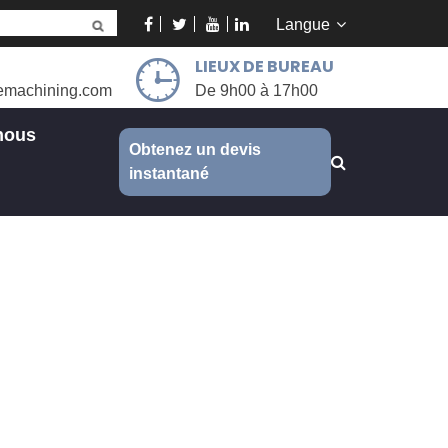
Langue
LIEUX DE BUREAU
emachining.com
De 9h00 à 17h00
nous
Obtenez un devis
instantané