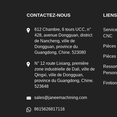
CONTACTEZ-NOUS
LIENS
612 Chambre, 6 tours UCC, n°
Servic
428, avenue Dongguan, district
CNC
de Nancheng, ville de
Pièces
Dongguan, province du
Guangdong, Chine. 523080
Pièces
N° 12 route Lixiang, première
Ressor
zone industrielle de Dali, ville de
Person
Qingxi, ville de Dongguan,
province du Guangdong, Chine.
Finitio
523648
sales@janeemachining.com
8615626817116