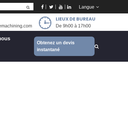
Langue
LIEUX DE BUREAU
emachining.com
De 9h00 à 17h00
nous
Obtenez un devis
instantané