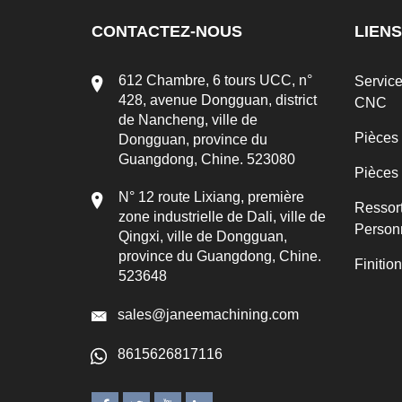
CONTACTEZ-NOUS
LIENS
612 Chambre, 6 tours UCC, n°
Servic
428, avenue Dongguan, district
CNC
de Nancheng, ville de
Pièces
Dongguan, province du
Guangdong, Chine. 523080
Pièces
N° 12 route Lixiang, première
Ressor
zone industrielle de Dali, ville de
Person
Qingxi, ville de Dongguan,
province du Guangdong, Chine.
Finitio
523648
sales@janeemachining.com
8615626817116