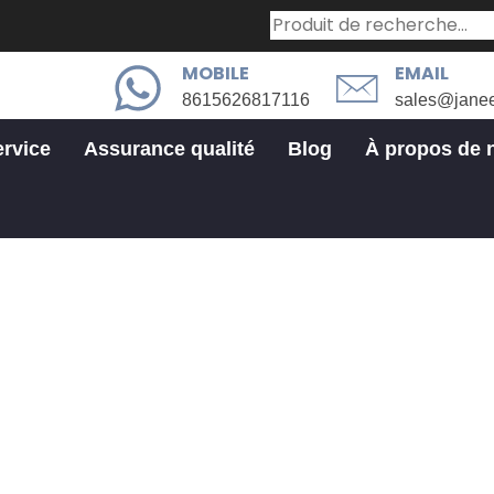
MOBILE
EMAIL
8615626817116
sales@jane
ervice
Assurance qualité
Blog
À propos de 
Pièces en tôle
 En Tôle