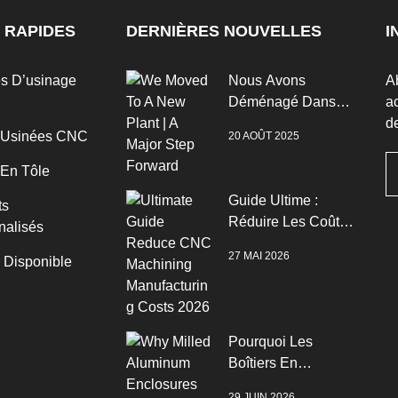
 RAPIDES
DERNIÈRES NOUVELLES
I
es D’usinage
Nous Avons
A
Déménagé Dans
ac
Une Nouvelle Usine
de
 Usinées CNC
20 AOÛT 2025
| Un Grand Pas En
Avant
 En Tôle
Guide Ultime :
ts
Réduire Les Coûts
nalisés
De Fabrication De
27 MAI 2026
n Disponible
L’usinage CNC
2026
Pourquoi Les
Boîtiers En
Aluminium Fraisé
29 JUIN 2026