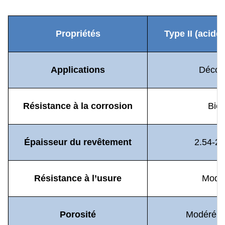
Propriétés
Type II (acide
Applications
Décora
Résistance à la corrosion
Bie
Épaisseur du revêtement
2.54-2
Résistance à l’usure
Modé
Porosité
Modéré à