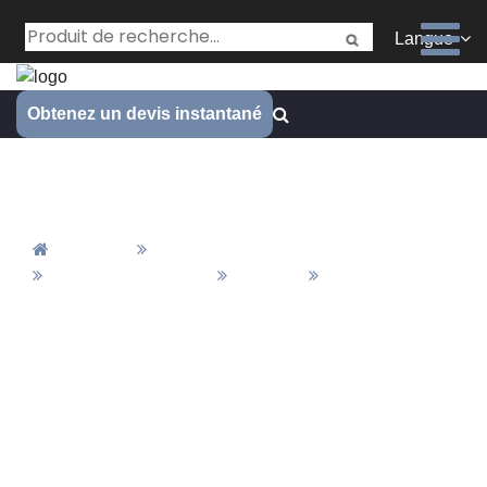
Langue
Obtenez un devis instantané
Peint
Accueil
Tous Les Produits
Matériaux&Finition
Finition
Peint