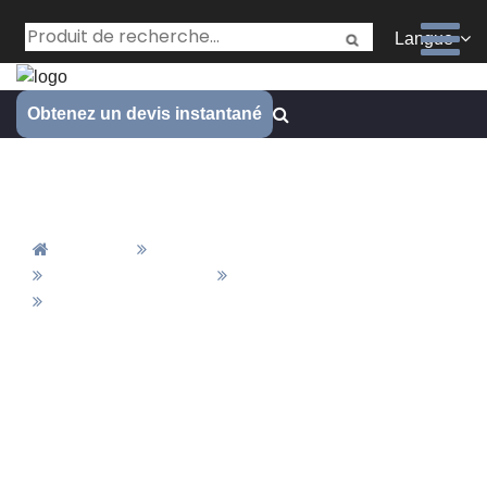
Langue
Obtenez un devis instantané
Revêtement électrique
Accueil
Tous Les Produits
Matériaux&Finition
Finition
Revêtement Électrique