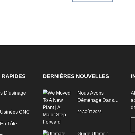
 RAPIDES
DERNIÈRES NOUVELLES
I
es D’usinage
Nous Avons
A
Déménagé Dans
ac
Une Nouvelle Usine
de
 Usinées CNC
20 AOÛT 2025
| Un Grand Pas En
Avant
 En Tôle
Guide Ultime :