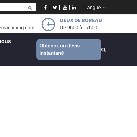
Langue
LIEUX DE BUREAU
emachining.com
De 9h00 à 17h00
nous
Obtenez un devis
instantané