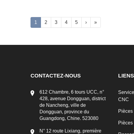
1
2
3
4
5
›
»
CONTACTEZ-NOUS
LIENS
612 Chambre, 6 tours UCC, n°
Servic
428, avenue Dongguan, district
CNC
de Nancheng, ville de
Pièces
Dongguan, province du
Guangdong, Chine. 523080
Pièces
N° 12 route Lixiang, première