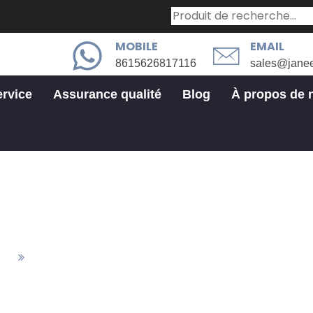
MOBILE
EMAIL
8615626817116
sales@jane
ervice
Assurance qualité
Blog
À propos de 
Secteur industriel
tés
Secteur Industriel