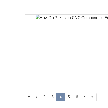
«
‹
2
3
4
5
6
›
»