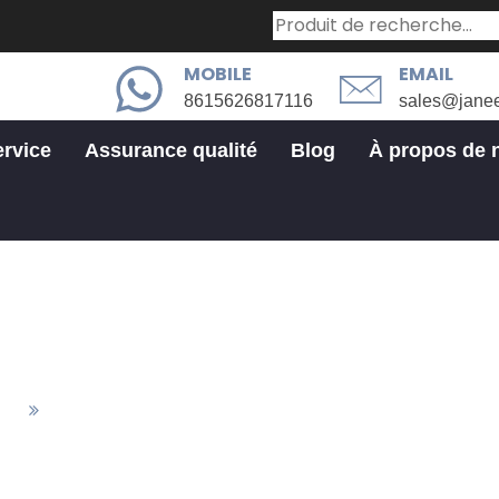
MOBILE
EMAIL
8615626817116
sales@jane
ervice
Assurance qualité
Blog
À propos de 
Secteur industriel
tés
Secteur Industriel