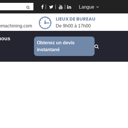
Langue
LIEUX DE BUREAU
emachining.com
De 9h00 à 17h00
nous
Obtenez un devis
instantané