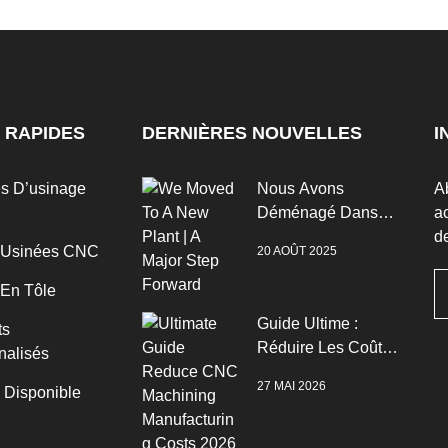
 RAPIDES
DERNIÈRES NOUVELLES
I
es D’usinage
Nous Avons
A
Déménagé Dans
ac
Une Nouvelle Usine
de
 Usinées CNC
20 AOÛT 2025
| Un Grand Pas En
Avant
 En Tôle
Guide Ultime :
ts
Réduire Les Coûts
nalisés
De Fabrication De
27 MAI 2026
n Disponible
L’usinage CNC
2026