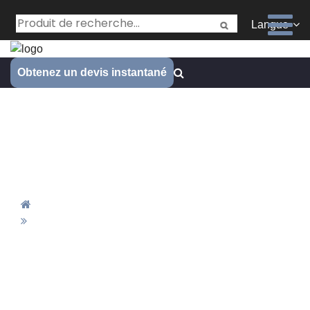
Langue
Obtenez un devis instantané
Janee est une prestataire
professionnelle de services de
prototypes d’usinage CNC
Accueil
Janee Est Une Prestataire Professionnelle De
Services De Prototypes D’usinage CNC