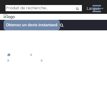
Langue
Obtenez un devis instantané
Découpe laser des pièces
Accueil
Tous Les Produits
Pièces En Tôle
Découpe Laser Des Pièces