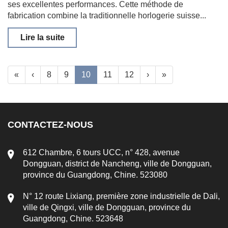
ses excellentes performances. Cette méthode de
fabrication combine la traditionnelle horlogerie suisse...
Lire la suite
«
‹
8
9
10
11
12
›
»
CONTACTEZ-NOUS
612 Chambre, 6 tours UCC, n° 428, avenue
Dongguan, district de Nancheng, ville de Dongguan,
province du Guangdong, Chine. 523080
N° 12 route Lixiang, première zone industrielle de Dali,
ville de Qingxi, ville de Dongguan, province du
Guangdong, Chine. 523648