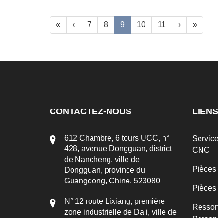
«
‹
7
8
9
10
11
›
»
CONTACTEZ-NOUS
LIENS
612 Chambre, 6 tours UCC, n°
Servic
428, avenue Dongguan, district
CNC
de Nancheng, ville de
Pièces
Dongguan, province du
Guangdong, Chine. 523080
Pièces
N° 12 route Lixiang, première
Ressor
zone industrielle de Dali, ville de