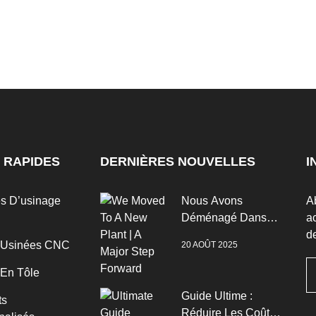
 RAPIDES
DERNIÈRES NOUVELLES
I
es D’usinage
Nous Avons
A
Déménagé Dans
ac
Une Nouvelle Usine
de
 Usinées CNC
20 AOÛT 2025
| Un Grand Pas En
Avant
 En Tôle
Guide Ultime :
ts
Réduire Les Coûts