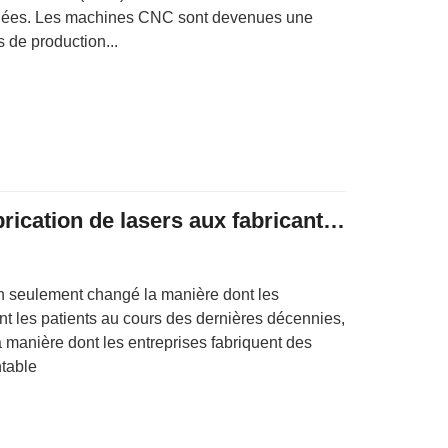
nnées. Les machines CNC sont devenues une
 de production...
À quoi apporte la fabrication de lasers aux fabricants de produits médicaux ?
n seulement changé la manière dont les
ent les patients au cours des dernières décennies,
a manière dont les entreprises fabriquent des
ntable