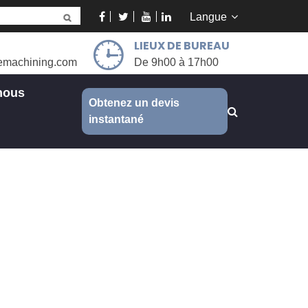
Langue
LIEUX DE BUREAU
emachining.com
De 9h00 à 17h00
nous
Obtenez un devis
instantané