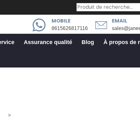
MOBILE
EMAIL
8615626817116
sales@jane
ervice
Assurance qualité
Blog
À propos de 
Secteur industriel
tés
Secteur Industriel