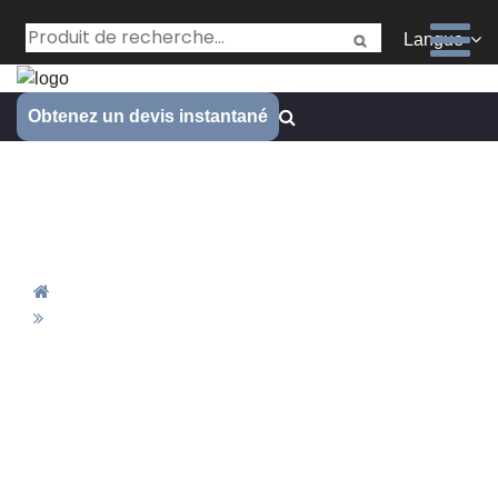
Langue
Obtenez un devis instantané
La capacité d’usinage CNC de
Janee - Révélation de l’atelier
Accueil
La Capacité D’usinage CNC De Janee -
Révélation De L’atelier